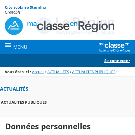
Panneau de gestion des cookies
Cité scolaire Stendhal
Menu de la rubrique
Contenu
Grenoble
MENU
Se connecter
Vous êtes ici :
Accueil
›
ACTUALITÉS
›
ACTUALITES PUBLIQUES
›
ACTUALITÉS
ACTUALITES PUBLIQUES
Données personnelles