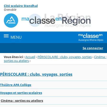
Panneau de gestion des cookies
Cité scolaire Stendhal
Menu de la rubrique
Contenu
Grenoble
MENU
Se connecter
Vous êtes ici :
Accueil
›
PÉRISCOLAIRE : clubs, voyages, sorties
›
Cinéma :
sorties ou ateliers
›
PÉRISCOLAIRE : clubs, voyages, sorties
Théâtre APA Collège
Voyages et sorties scolaires
Cinéma : sorties ou ateliers