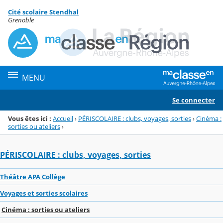
Panneau de gestion des cookies
Cité scolaire Stendhal
Menu de la rubrique
Contenu
Grenoble
MENU
Se connecter
Vous êtes ici :
Accueil
›
PÉRISCOLAIRE : clubs, voyages, sorties
›
Cinéma :
sorties ou ateliers
›
PÉRISCOLAIRE : clubs, voyages, sorties
Théâtre APA Collège
Voyages et sorties scolaires
Cinéma : sorties ou ateliers