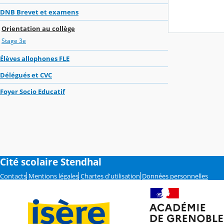
DNB Brevet et examens
Orientation au collège
Stage 3e
Élèves allophones FLE
Délégués et CVC
Foyer Socio Educatif
Cité scolaire Stendhal
Contacts
Mentions légales
Chartes d'utilisation
Données personnelles