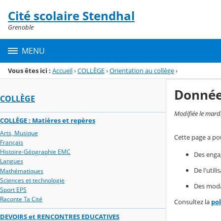
Panneau de gestion des cookies
Cité scolaire Stendhal
Menu de la rubrique
Contenu
Grenoble
MENU
Vous êtes ici :
Accueil
›
COLLÈGE
›
Orientation au collège
›
Donnée
COLLÈGE
Modifiée le mard
COLLÈGE : Matières et repères
Arts, Musique
Cette page a pou
Français
Histoire-Géographie EMC
Des enga
Langues
De l'util
Mathématiques
Sciences et technologie
Des modal
Sport EPS
Raconte Ta Cité
Consultez la
po
DEVOIRS et RENCONTRES EDUCATIVES