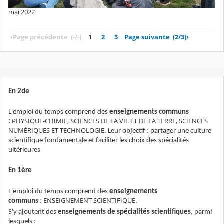
mai 2022
‹
Page précédente
(-/-)
1
2
3
Page suivante
(2/3)
›
En 2de
L'emploi du temps comprend des
enseignements communs
PHYSIQUE-CHIMIE, SCIENCES DE LA VIE ET DE LA TERRE, SCIENCES
:
NUMÉRIQUES ET TECHNOLOGIE
. Leur objectif : partager une culture
scientifique fondamentale et faciliter les choix des spécialités
ultérieures
En 1ère
L'emploi du temps comprend des
enseignements
ENSEIGNEMENT SCIENTIFIQUE
communs
:
.
S'y ajoutent des
enseignements de spécialités scientifiques
, parmi
lesquels :