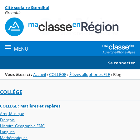
Panneau de gestion des cookies
Cité scolaire Stendhal
Menu de la rubrique
Contenu
Grenoble
MENU
Se connecter
Vous êtes ici :
Accueil
›
COLLÈGE
›
Élèves allophones FLE
›
Blog
COLLÈGE
COLLÈGE : Matières et repères
Arts, Musique
Français
Histoire-Géographie EMC
Langues
Mathématiques