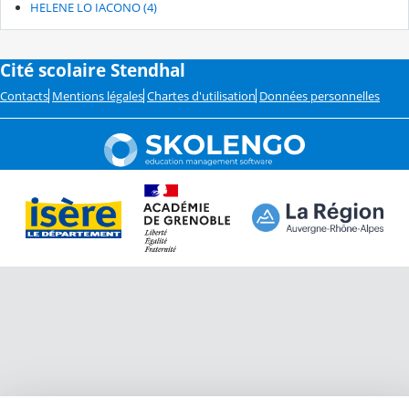
HELENE LO IACONO (4)
Cité scolaire Stendhal
Contacts
Mentions légales
Chartes d'utilisation
Données personnelles