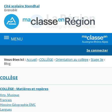
Panneau de gestion des cookies
Cité scolaire Stendhal
Menu de la rubrique
Contenu
Grenoble
MENU
Se connecter
Vous êtes ici :
Accueil
›
COLLÈGE
›
Orientation au collège
›
Stage 3e
›
Blog
COLLÈGE
COLLÈGE : Matières et repères
Arts, Musique
Français
Histoire-Géographie EMC
Langues