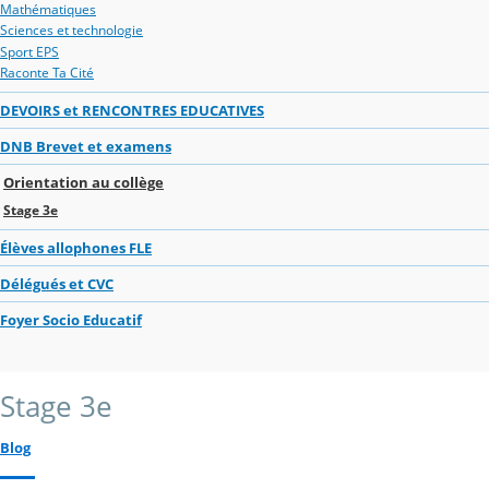
Mathématiques
Sciences et technologie
Sport EPS
Raconte Ta Cité
DEVOIRS et RENCONTRES EDUCATIVES
DNB Brevet et examens
Orientation au collège
Stage 3e
Élèves allophones FLE
Délégués et CVC
Foyer Socio Educatif
Stage 3e
Blog