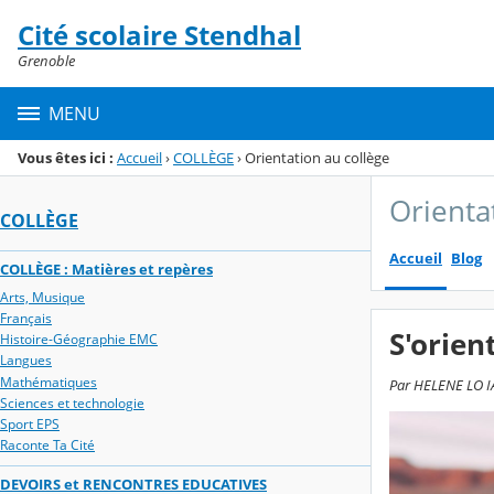
Panneau de gestion des cookies
Cité scolaire Stendhal
Menu de la rubrique
Contenu
Grenoble
MENU
Vous êtes ici :
Accueil
›
COLLÈGE
›
Orientation au collège
Orienta
COLLÈGE
Accueil
Blog
COLLÈGE : Matières et repères
Arts, Musique
Français
S'orien
Histoire-Géographie EMC
Langues
Mathématiques
Par HELENE LO IA
Sciences et technologie
Sport EPS
Raconte Ta Cité
DEVOIRS et RENCONTRES EDUCATIVES