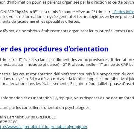
on d'information pour les parents organisée par la direction et ce/tte psyc
e
e
e ONISEP
"Après la 3
"
sera remis à chaque élève au 2
trimestre
. Et des info
te les voies de formation en lycée général et technologique, en lycée profes
ments de l’académie et les spécialités offertes.
de février, de nombreux établissements organisent leurs Journée Portes Ouver
er des procédures d’orientation
rimestre : l’élève et sa famille indiquent des vœux provisoires d’orientation s
e
e
ie restauration, musique et danse) – 2
Professionnelle – 1
année de CAP Le c
mestre : les vœux d’orientation définitifs sont soumis à la proposition du con
 dans un lycée). S’il y a désaccord avec la famille, l’appel est possible. Mai-j
our affectation dans les établissements. Fin juin - début juillet : phase d’insc
d’Information et d’Orientation Olympique, vous disposez d’une documentation
ssuré par les conseillers d’orientation psychologues.
elin Berthelot 38100 GRENOBLE
6 25 22 80
tp://www.ac-grenoble.fr/cio-grenoble-olympique/