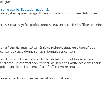
hologue
s sur le site de l'Education nationale.
sionnel, et en apprentissage. Il mentionne les coordonnées de tous les
tes. Certains lycées professionnels peuvent accueillir les élèves en mini-
e
e
ur la fiche dialogue. (2
Générale et Technologique ou 2
spécifique
onseil de classe donne son avis, formule ses conseils.
seil de classe et à la décision du chef d’établissement (un vœu = une
uin : procédure informatisée (Affelnet) de saisie des vœux des élèves par le
ription dans l’établissement où a été affecté votre enfant.
 en accès libre sur les métiers et les formations.