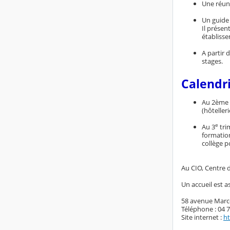
Une réuni
Un guid
Il présen
établisse
A partir 
stages.
Calendri
Au 2ème t
(hôteller
e
Au 3
tri
formation
collège p
Au CIO, Centre 
Un accueil est a
58 avenue Marc
Téléphone : 04 7
Site internet :
ht