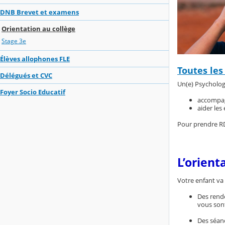
DNB Brevet et examens
Orientation au collège
Stage 3e
Élèves allophones FLE
Toutes les 
Délégués et CVC
Un(e) Psychologu
Foyer Socio Educatif
accompagn
aider les
Pour prendre RDV
L’orient
Votre enfant va 
Des rende
vous sont
Des séanc