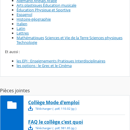
Allemand Anglais Arabe
Arts plastiques Éducation musicale
Éducation Physique et Sportive
Espagnol
Histoire-géographie
Italien
Latin
Lettres
Mathématiques
Sciences et Vie de la Terre Sciences physiques
Technologie
Et aussi :
les EPI : Enseignements Pratiques Interdisciplinaires
les options : le Grec et le Cinéma
Pièces jointes
Collège Mode d'emploi
Télécharger
( .
pdf
,
110.02
ko
)
FAQ le collège c'est quoi
Télécharger
( .
pdf
,
981.85
ko
)