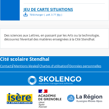
JEU DE CARTE SITUATIONS
Télécharger
( .
pdf
,
3.77
Mo
)
Des sciences aux Lettres, en passant par les Arts ou la technologie,
découvrez l'éventail des matières enseignées à la Cité Stendhal.
Cité scolaire Stendhal
Contacts
Mentions légales
Chartes d'utilisation
Données personnelles