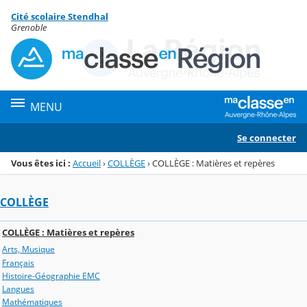
Panneau de gestion des cookies
Cité scolaire Stendhal
Menu de la rubrique
Contenu
Grenoble
MENU
Se connecter
Vous êtes ici :
Accueil
›
COLLÈGE
›
COLLÈGE : Matières et repères
COLLÈGE
COLLÈGE : Matières et repères
Arts, Musique
Français
Histoire-Géographie EMC
Langues
Mathématiques