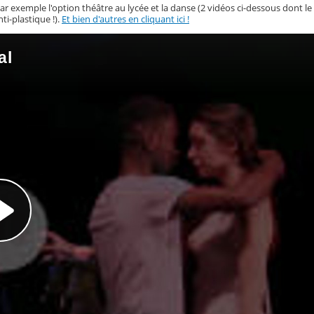
par exemple l'option théâtre au lycée et la danse (2 vidéos ci-dessous dont le
i-plastique !).
Et bien d'autres en cliquant ici !