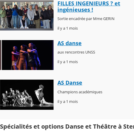
FILLES INGENIEURS ? et
ingénieuses !
Sortie encadrée par Mme GERIN
il y a 1 mois
AS danse
aux rencontres UNSS
il y a 1 mois
AS Danse
Champions académiques
il y a 1 mois
Spécialités et options Danse et Théâtre à St