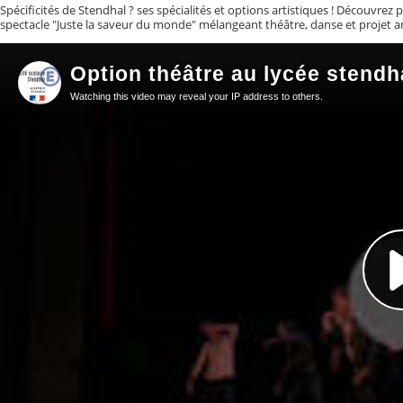
Spécificités de Stendhal ? ses spécialités et options artistiques ! Découvrez 
spectacle "Juste la saveur du monde" mélangeant théâtre, danse et projet ant