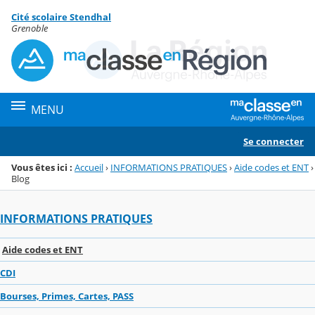
Panneau de gestion des cookies
Cité scolaire Stendhal
Menu de la rubrique
Contenu
Grenoble
MENU
Se connecter
Vous êtes ici :
Accueil
›
INFORMATIONS PRATIQUES
›
Aide codes et ENT
›
Blog
INFORMATIONS PRATIQUES
Aide codes et ENT
CDI
Bourses, Primes, Cartes, PASS