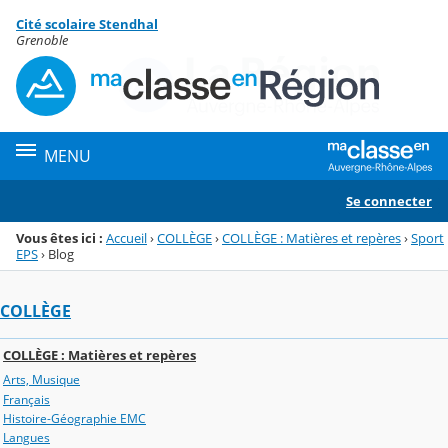
Panneau de gestion des cookies
Cité scolaire Stendhal
Menu de la rubrique
Contenu
Grenoble
MENU
Se connecter
Vous êtes ici :
Accueil
›
COLLÈGE
›
COLLÈGE : Matières et repères
›
Sport
EPS
›
Blog
COLLÈGE
COLLÈGE : Matières et repères
Arts, Musique
Français
Histoire-Géographie EMC
Langues