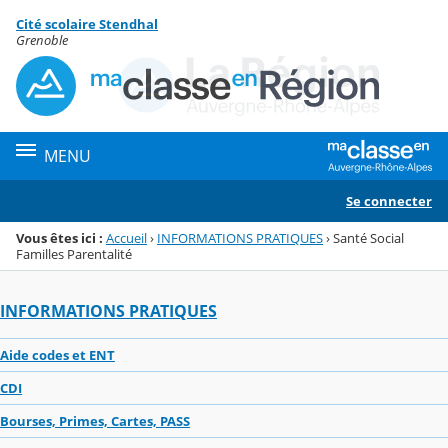
Panneau de gestion des cookies
Cité scolaire Stendhal
Menu de la rubrique
Contenu
Grenoble
MENU
Se connecter
Vous êtes ici :
Accueil
›
INFORMATIONS PRATIQUES
›
Santé Social
Familles Parentalité
INFORMATIONS PRATIQUES
Aide codes et ENT
CDI
Bourses, Primes, Cartes, PASS