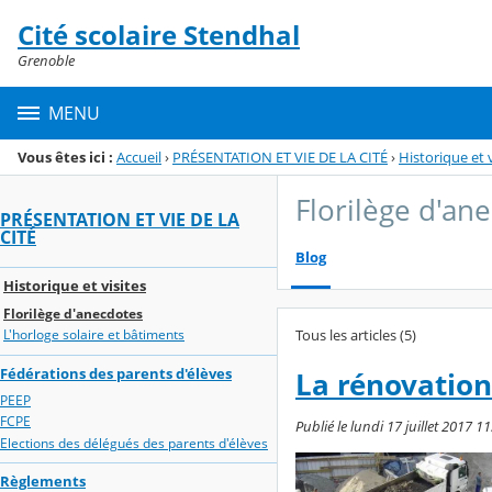
Panneau de gestion des cookies
Cité scolaire Stendhal
Menu de la rubrique
Contenu
Grenoble
MENU
Vous êtes ici :
Accueil
›
PRÉSENTATION ET VIE DE LA CITÉ
›
Historique et v
Florilège d'an
PRÉSENTATION ET VIE DE LA
CITÉ
Blog
Historique et visites
Florilège d'anecdotes
Tous les articles (5)
L'horloge solaire et bâtiments
Fédérations des parents d'élèves
La rénovation
PEEP
FCPE
Publié le lundi 17 juillet 2017 11
Elections des délégués des parents d'élèves
Règlements