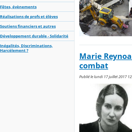
Fêtes, évènements
Réalisations de profs et élèves
Soutiens financiers et autres
Développement durable - Solidarité
Inégalités, Discriminations,
Harcèlement ?
Marie Reynoard
combat
Publié le lundi 17 juillet 2017 12