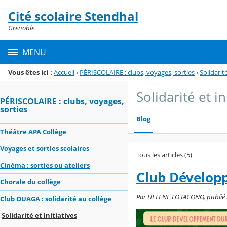
Panneau de gestion des cookies
Cité scolaire Stendhal
Menu de la rubrique
Contenu
Grenoble
MENU
Vous êtes ici :
Accueil
›
PÉRISCOLAIRE : clubs, voyages, sorties
›
Solidarité
Solidarité et in
PÉRISCOLAIRE : clubs, voyages,
sorties
Blog
Théâtre APA Collège
Voyages et sorties scolaires
Tous les articles (5)
Cinéma : sorties ou ateliers
Club Dévelop
Chorale du collège
Par HELENE LO IACONO, publié le 
Club OUAGA : solidarité au collège
Solidarité et initiatives