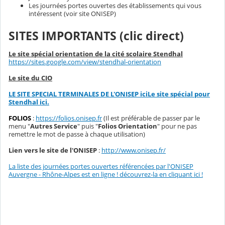
Les journées portes ouvertes des établissements qui vous
intéressent (voir site ONISEP)
SITES IMPORTANTS (clic direct)
Le site spécial orientation de la cité scolaire Stendhal
https://sites.google.com/view/stendhal-orientation
Le site du CIO
LE SITE SPECIAL TERMINALES DE L'ONISEP ici
Le site spécial pour
Stendhal ici.
FOLIOS
:
https://folios.onisep.fr
(Il est préférable de passer par le
menu "
Autres Service
" puis "
Folios Orientation
" pour ne pas
remettre le mot de passe à chaque utilisation)
Lien vers le site de l'ONISEP
:
http://www.onisep.fr/
La liste des journées portes ouvertes référencées par l'ONISEP
Auvergne - Rhône-Alpes est en ligne ! découvrez-la en cliquant ici !