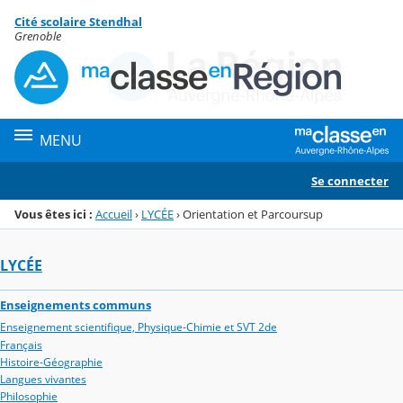
Panneau de gestion des cookies
Cité scolaire Stendhal
Menu de la rubrique
Contenu
Grenoble
MENU
Se connecter
Vous êtes ici :
Accueil
›
LYCÉE
›
Orientation et Parcoursup
LYCÉE
Enseignements communs
Enseignement scientifique, Physique-Chimie et SVT 2de
Français
Histoire-Géographie
Langues vivantes
Philosophie