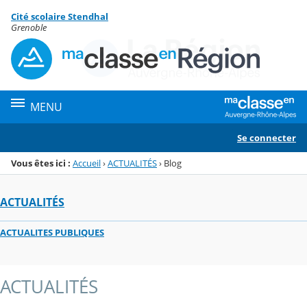
Panneau de gestion des cookies
Cité scolaire Stendhal
Menu de la rubrique
Contenu
Grenoble
MENU
Se connecter
Vous êtes ici :
Accueil
›
ACTUALITÉS
›
Blog
ACTUALITÉS
ACTUALITES PUBLIQUES
ACTUALITÉS