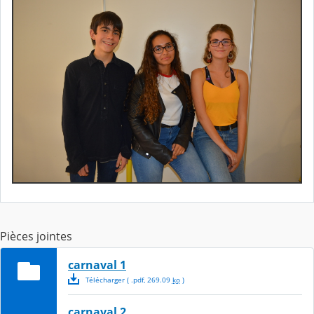
Pièces jointes
carnaval 1
Télécharger
( .
pdf
,
269.09
ko
)
carnaval 2