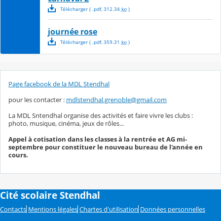
Télécharger
( .
pdf
,
312.34
ko
)
journée rose
Télécharger
( .
pdf
,
359.31
ko
)
Page facebook de la MDL Stendhal
pour les contacter :
mdlstendhal.grenoble@gmail.com
La MDL Sntendhal organise des activités et faire vivre les clubs :
photo, musique, cinéma, jeux de rôles...
Appel à cotisation dans les classes à la rentrée et AG mi-
septembre pour constituer le nouveau bureau de l'année en
cours.
Cité scolaire Stendhal
Contacts
Mentions légales
Chartes d'utilisation
Données personnelles