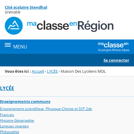
Panneau de gestion des cookies
Cité scolaire Stendhal
Menu de la rubrique
Contenu
Grenoble
MENU
Se connecter
Vous êtes ici :
Accueil
›
LYCÉE
›
Maison Des Lycéens MDL
LYCÉE
Enseignements communs
Enseignement scientifique, Physique-Chimie et SVT 2de
Français
Histoire-Géographie
Langues vivantes
Philosophie