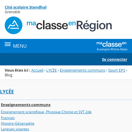
Panneau de gestion des cookies
Cité scolaire Stendhal
Menu de la rubrique
Contenu
Grenoble
MENU
Se connecter
Vous êtes ici :
Accueil
›
LYCÉE
›
Enseignements communs
›
Sport EPS
›
Blog
LYCÉE
Enseignements communs
Enseignement scientifique, Physique-Chimie et SVT 2de
Français
Histoire-Géographie
Langues vivantes