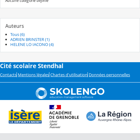
Aucune catégorie définie
Auteurs
Tous (6)
ADRIEN BRINSTER (1)
HELENE LO IACONO (4)
Cité scolaire Stendhal
Contacts
Mentions légales
Chartes d'utilisation
Données personnelles