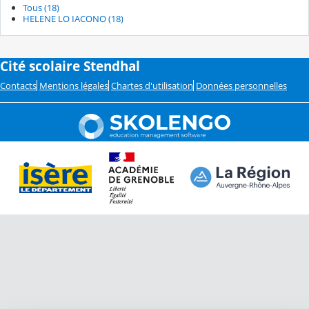
Tous (18)
HELENE LO IACONO (18)
Cité scolaire Stendhal
Contacts
Mentions légales
Chartes d'utilisation
Données personnelles