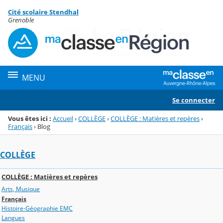
Panneau de gestion des cookies
Cité scolaire Stendhal
Menu de la rubrique
Contenu
Grenoble
MENU
Se connecter
Vous êtes ici :
Accueil
›
COLLÈGE
›
COLLÈGE : Matières et repères
›
Français
›
Blog
COLLÈGE
COLLÈGE : Matières et repères
Arts, Musique
Français
Histoire-Géographie EMC
Langues