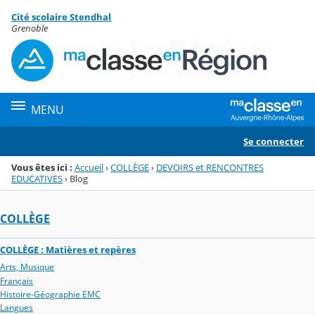
Panneau de gestion des cookies
Cité scolaire Stendhal
Menu de la rubrique
Contenu
Grenoble
MENU
Se connecter
Vous êtes ici :
Accueil
›
COLLÈGE
›
DEVOIRS et RENCONTRES
EDUCATIVES
›
Blog
COLLÈGE
COLLÈGE : Matières et repères
Arts, Musique
Français
Histoire-Géographie EMC
Langues