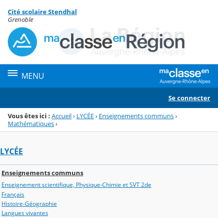
Panneau de gestion des cookies
Cité scolaire Stendhal
Menu de la rubrique
Contenu
Grenoble
MENU
Se connecter
Vous êtes ici :
Accueil
›
LYCÉE
›
Enseignements communs
›
Mathématiques
›
LYCÉE
Enseignements communs
Enseignement scientifique, Physique-Chimie et SVT 2de
Français
Histoire-Géographie
Langues vivantes