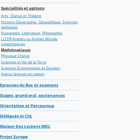
Spécialités et options
Arts : Danse et Théâtre
Histoire-Géographie, Géopolitique, Sciences
politiques
Humanités, Littérature, Philosophie
LLCER Anglais ou Anglais Monde
contemporain
Mathématiques
Physique Chimie
Sciences et Vie de la Terre
Sciences Économiques et Sociales
Autres langues en option
Epreuves du Bac et examens
Stages, grand oral, soutenances
Orientation et Parcoursup
Délégués et CVL
Maison Des Lycéens MDL
Projet Europe