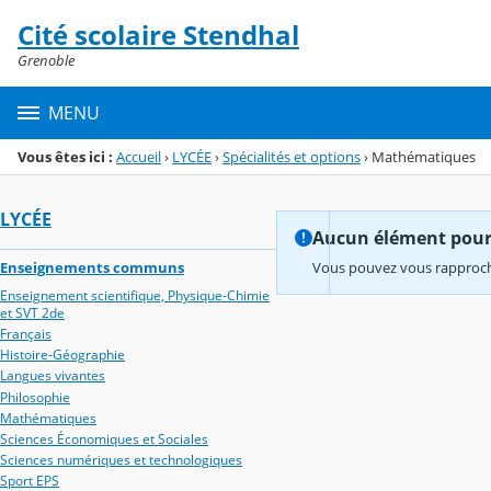
Panneau de gestion des cookies
Cité scolaire Stendhal
Menu de la rubrique
Contenu
Grenoble
MENU
Vous êtes ici :
Accueil
›
LYCÉE
›
Spécialités et options
›
Mathématiques
LYCÉE
Aucun élément pour l
Enseignements communs
Vous pouvez vous rapproche
Enseignement scientifique, Physique-Chimie
et SVT 2de
Français
Histoire-Géographie
Langues vivantes
Philosophie
Mathématiques
Sciences Économiques et Sociales
Sciences numériques et technologiques
Sport EPS