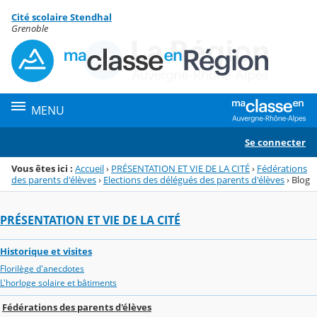
Panneau de gestion des cookies
Cité scolaire Stendhal
Menu de la rubrique
Contenu
Grenoble
MENU
Se connecter
Vous êtes ici :
Accueil
›
PRÉSENTATION ET VIE DE LA CITÉ
›
Fédérations
des parents d'élèves
›
Elections des délégués des parents d'élèves
›
Blog
PRÉSENTATION ET VIE DE LA CITÉ
Historique et visites
Florilège d'anecdotes
L'horloge solaire et bâtiments
Fédérations des parents d'élèves