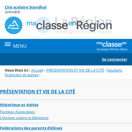
Panneau de gestion des cookies
Cité scolaire Stendhal
Menu de la rubrique
Contenu
Grenoble
MENU
Se connecter
Vous êtes ici :
Accueil
›
PRÉSENTATION ET VIE DE LA CITÉ
›
Soutiens
financiers et autres
›
PRÉSENTATION ET VIE DE LA CITÉ
Historique et visites
Florilège d'anecdotes
L'horloge solaire et bâtiments
Fédérations des parents d'élèves