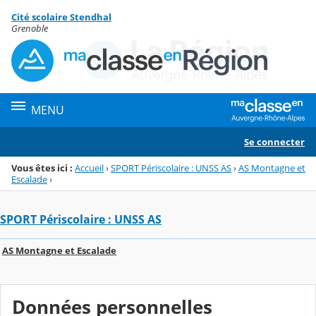
Panneau de gestion des cookies
Cité scolaire Stendhal
Menu de la rubrique
Contenu
Grenoble
MENU
Se connecter
Vous êtes ici :
Accueil
›
SPORT Périscolaire : UNSS AS
›
AS Montagne et
Escalade
›
SPORT Périscolaire : UNSS AS
AS Montagne et Escalade
Données personnelles