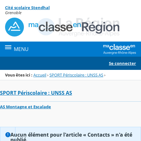
Panneau de gestion des cookies
Cité scolaire Stendhal
Menu de la rubrique
Contenu
Grenoble
MENU
Se connecter
Vous êtes ici :
Accueil
›
SPORT Périscolaire : UNSS AS
›
SPORT Périscolaire : UNSS AS
AS Montagne et Escalade
Aucun élément pour l'article « Contacts » n'a été
publié.