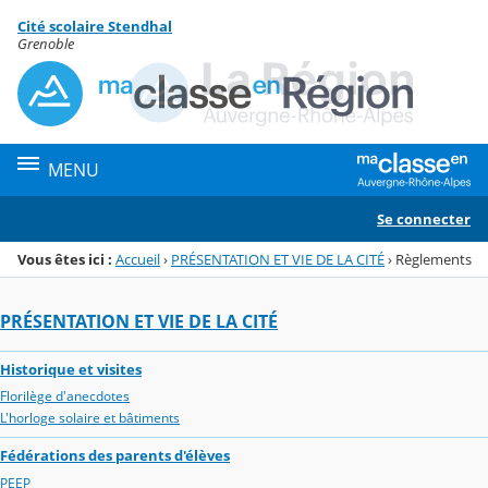
Panneau de gestion des cookies
Cité scolaire Stendhal
Menu de la rubrique
Contenu
Grenoble
MENU
Se connecter
Vous êtes ici :
Accueil
›
PRÉSENTATION ET VIE DE LA CITÉ
›
Règlements
PRÉSENTATION ET VIE DE LA CITÉ
Historique et visites
Florilège d'anecdotes
L'horloge solaire et bâtiments
Fédérations des parents d'élèves
PEEP