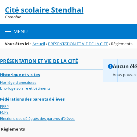
Panneau de gestion des cookies
Cité scolaire Stendhal
Menu de la rubrique
Contenu
Grenoble
MENU
Vous êtes ici :
Accueil
›
PRÉSENTATION ET VIE DE LA CITÉ
›
Règlements
PRÉSENTATION ET VIE DE LA CITÉ
Aucun élém
Historique et visites
Vous pouvez 
Florilège d'anecdotes
L'horloge solaire et bâtiments
Fédérations des parents d'élèves
PEEP
FCPE
Elections des délégués des parents d'élèves
Règlements