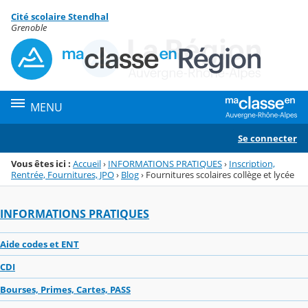
Panneau de gestion des cookies
Cité scolaire Stendhal
Menu de la rubrique
Contenu
Grenoble
MENU
Se connecter
Vous êtes ici :
Accueil
›
INFORMATIONS PRATIQUES
›
Inscription,
Rentrée, Fournitures, JPO
›
Blog
›
Fournitures scolaires collège et lycée
INFORMATIONS PRATIQUES
Aide codes et ENT
CDI
Bourses, Primes, Cartes, PASS