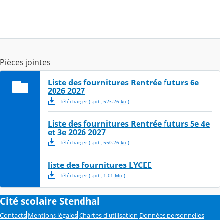
Pièces jointes
Liste des fournitures Rentrée futurs 6e
2026 2027
Télécharger
( .
pdf
,
525.26
ko
)
Liste des fournitures Rentrée futurs 5e 4e
et 3e 2026 2027
Télécharger
( .
pdf
,
550.26
ko
)
liste des fournitures LYCEE
Télécharger
( .
pdf
,
1.01
Mo
)
Cité scolaire Stendhal
Contacts
Mentions légales
Chartes d'utilisation
Données personnelles