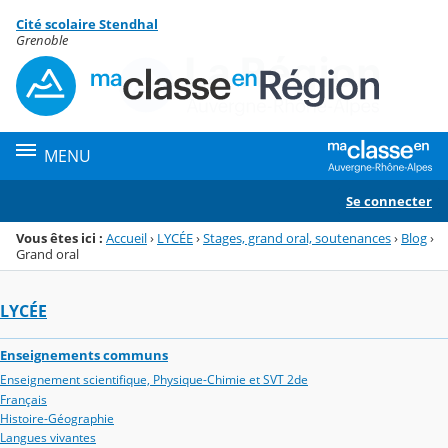
Panneau de gestion des cookies
Cité scolaire Stendhal
Menu de la rubrique
Contenu
Grenoble
MENU
Se connecter
Vous êtes ici :
Accueil
›
LYCÉE
›
Stages, grand oral, soutenances
›
Blog
›
Grand oral
LYCÉE
Enseignements communs
Enseignement scientifique, Physique-Chimie et SVT 2de
Français
Histoire-Géographie
Langues vivantes