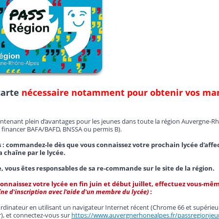
carte
nécessaire notamment pour obtenir vos manue
tenant plein d’avantages pour les jeunes dans toute la région Auvergne-Rhône
 financer BAFA/BAFD, BNSSA ou permis B).
 : commandez-le dès que vous connaissez votre prochain lycée d'affectat
la chaîne par le lycée.
e, vous êtes responsables de sa re-commande sur le site de la région.
onnaissez votre lycée en fin juin et début juillet, effectuez vous-même
ne d'inscription avec l'aide d'un membre du lycée)
:
ordinateur en utilisant un navigateur Internet récent (Chrome 66 et supérieur
), et connectez-vous sur
https://www.auvergnerhonealpes.fr/passregionjeu