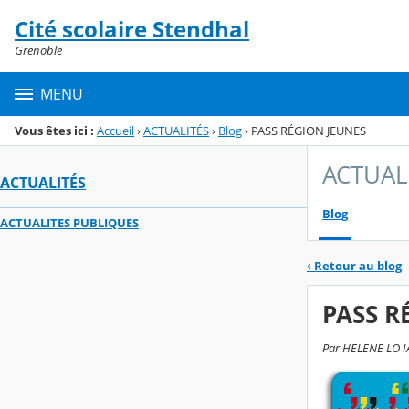
Panneau de gestion des cookies
Cité scolaire Stendhal
Menu de la rubrique
Contenu
Grenoble
MENU
Vous êtes ici :
Accueil
›
ACTUALITÉS
›
Blog
›
PASS RÉGION JEUNES
ACTUAL
ACTUALITÉS
Blog
ACTUALITES PUBLIQUES
‹
Retour au blog
PASS R
Par HELENE LO IAC