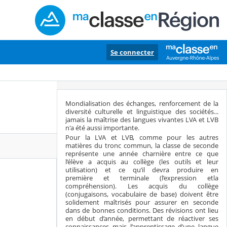
Se connecter
Mondialisation des échanges, renforcement de la
diversité culturelle et linguistique des sociétés...
jamais la maîtrise des langues vivantes LVA et LVB
n'a été aussi importante.
Pour la LVA et LVB, comme pour les autres
matières du tronc commun, la classe de seconde
représente une année charnière entre ce que
l’élève a acquis au collège (les outils et leur
utilisation) et ce qu’il devra produire en
première et terminale (l’expression etla
compréhension). Les acquis du collège
(conjugaisons, vocabulaire de base) doivent être
solidement maîtrisés pour assurer en seconde
dans de bonnes conditions. Des révisions ont lieu
en début d’année, permettant de réactiver ses
connaissances mais l’apprentissage d’une langue