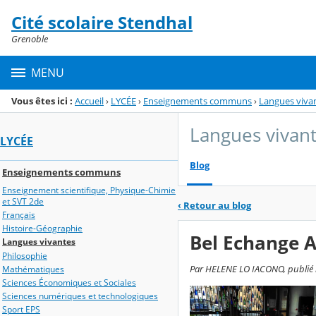
Panneau de gestion des cookies
Cité scolaire Stendhal
Menu de la rubrique
Contenu
Grenoble
MENU
Vous êtes ici :
Accueil
›
LYCÉE
›
Enseignements communs
›
Langues viva
Langues vivan
LYCÉE
Blog
Enseignements communs
Enseignement scientifique, Physique-Chimie
et SVT 2de
‹
Retour au blog
Français
Histoire-Géographie
Bel Echange 
Langues vivantes
Philosophie
Par HELENE LO IACONO, publié le 
Mathématiques
Sciences Économiques et Sociales
Sciences numériques et technologiques
Sport EPS