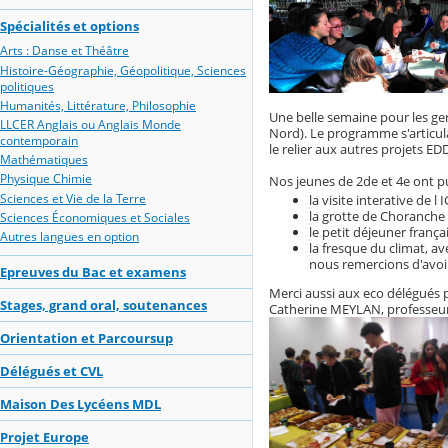
Spécialités et options
Arts : Danse et Théâtre
Histoire-Géographie, Géopolitique, Sciences
politiques
Humanités, Littérature, Philosophie
Une belle semaine pour les ge
LLCER Anglais ou Anglais Monde
Nord). Le programme s'articul
contemporain
le relier aux autres projets E
Mathématiques
Physique Chimie
Nos jeunes de 2de et 4e ont pu 
Sciences et Vie de la Terre
la visite interative de l
la grotte de Choranche 
Sciences Économiques et Sociales
le petit déjeuner frança
Autres langues en option
la fresque du climat, a
nous remercions d'avoir
Epreuves du Bac et examens
Merci aussi aux eco délégués p
Stages, grand oral, soutenances
Catherine MEYLAN, professeu
Orientation et Parcoursup
Délégués et CVL
Maison Des Lycéens MDL
Projet Europe