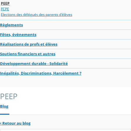
PEEP
FCPE
Elections des délégués des parents d'élèves
Règlements
Fêtes, évènements
Réalisations de profs et élèves
Soutiens financiers et autres
Développement durable - Solidarité
Inégalités, Discriminations, Harcèlement ?
PEEP
Blog
‹
Retour au blog