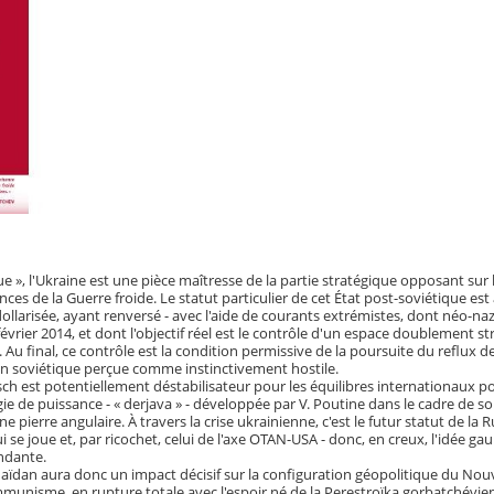
e », l'Ukraine est une pièce maîtresse de la partie stratégique opposant sur 
es de la Guerre froide. Le statut particulier de cet État post-soviétique est à 
dollarisée, ayant renversé - avec l'aide de courants extrémistes, dont néo-nazi
évrier 2014, et dont l'objectif réel est le contrôle d'un espace doublement st
 Au final, ce contrôle est la condition permissive de la poursuite du reflux d
ion soviétique perçue comme instinctivement hostile.
 est potentiellement déstabilisateur pour les équilibres internationaux po
égie de puissance - « derjava » - développée par V. Poutine dans le cadre de s
e pierre angulaire. À travers la crise ukrainienne, c'est le futur statut de la 
 se joue et, par ricochet, celui de l'axe OTAN-USA - donc, en creux, l'idée gau
ndante.
Maïdan aura donc un impact décisif sur la configuration géopolitique du Nou
munisme, en rupture totale avec l'espoir né de la Perestroïka gorbatchévienn