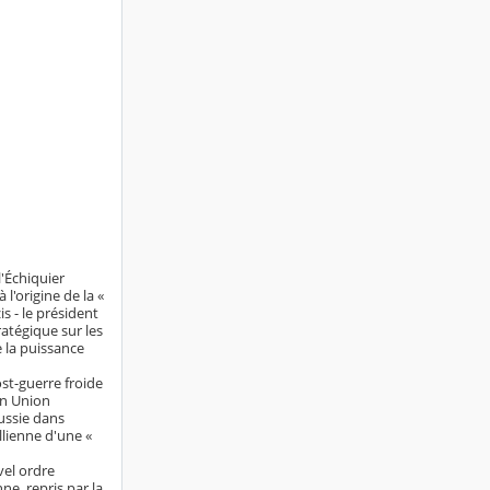
l'Échiquier
l'origine de la «
s - le président
ratégique sur les
e la puissance
st-guerre froide
on Union
Russie dans
llienne d'une «
vel ordre
e, repris par la