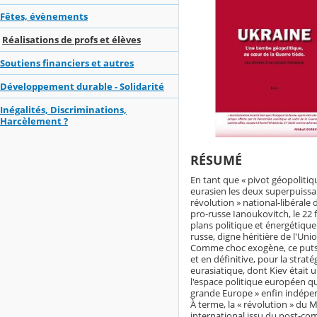
Fêtes, évènements
Réalisations de profs et élèves
Soutiens financiers et autres
Développement durable - Solidarité
Inégalités, Discriminations,
Harcèlement ?
RÉSUMÉ
En tant que « pivot géopolitiqu
eurasien les deux superpuissanc
révolution » national-libérale 
pro-russe Ianoukovitch, le 22 f
plans politique et énergétique.
russe, digne héritière de l'Un
Comme choc exogène, ce putsch
et en définitive, pour la strat
eurasiatique, dont Kiev était un
l'espace politique européen qui
grande Europe » enfin indépe
À terme, la « révolution » du 
international issu du post-com