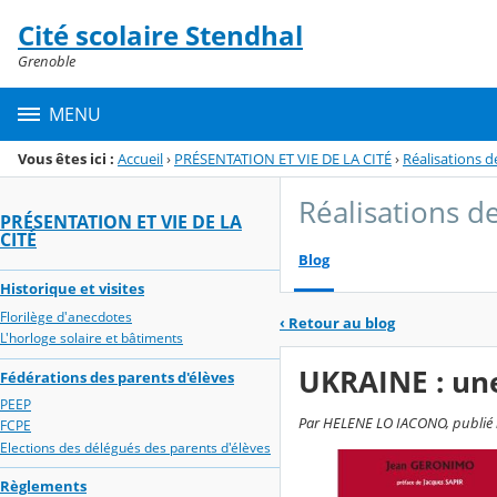
Panneau de gestion des cookies
Cité scolaire Stendhal
Menu de la rubrique
Contenu
Grenoble
MENU
Vous êtes ici :
Accueil
›
PRÉSENTATION ET VIE DE LA CITÉ
›
Réalisations d
Réalisations de
PRÉSENTATION ET VIE DE LA
CITÉ
Blog
Historique et visites
Florilège d'anecdotes
‹
Retour au blog
L'horloge solaire et bâtiments
UKRAINE : un
Fédérations des parents d'élèves
PEEP
Par HELENE LO IACONO, publié l
FCPE
Elections des délégués des parents d'élèves
Règlements