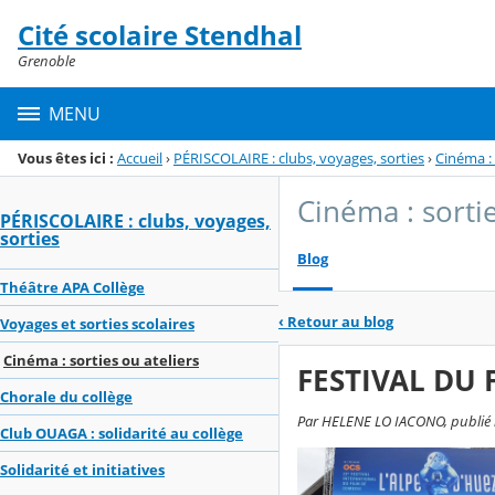
Panneau de gestion des cookies
Cité scolaire Stendhal
Menu de la rubrique
Contenu
Grenoble
MENU
Vous êtes ici :
Accueil
›
PÉRISCOLAIRE : clubs, voyages, sorties
›
Cinéma : 
Cinéma : sortie
PÉRISCOLAIRE : clubs, voyages,
sorties
Blog
Théâtre APA Collège
‹
Retour au blog
Voyages et sorties scolaires
Cinéma : sorties ou ateliers
FESTIVAL DU 
Chorale du collège
Par HELENE LO IACONO, publié le
Club OUAGA : solidarité au collège
Solidarité et initiatives