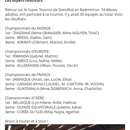
Les supers résultats
Retour sur le Super Tournoi de Stendhal en Badminton. 74 élèves,
adultes, ont participé à ce tournoi. Il y avait 30 équipes au total. Voici
les résultats :
Championnats du MONDE :
1er : TANZANIE (Mme GRANGIER, Mme NGUYEN THAC)
2eme : BRÉSIL (Gabin, Sam)
3eme : KIRIBATI (Clément, Marion, Emilie)
Championnats d'EUROPE :
1er : RWANDA (Gabriel, Mathis)
2eme : GRÈCE (Lou, Nahla, Adèle)
3eme : ALLEMAGNE (Alban, Younes, Oscar)
Championnats de FRANCE :
1er : JAMAÏQUE (Anais, Ian, Lucile, Elisa)
2eme : CANADA (Mme CLAUDEL, M. CANTONI, M. VOISIN)
3eme : GUATEMALA (Mme DOMENECH, Anna, Charlotte)
Championnats d'ISÈRE :
1er : BELGIQUE (Lys-Hilarie, Anfel, Halima)
2eme : GUINÉE EQUATORIALE (Juliette, Katia)
3eme : CORÉE DU SUD (Ritej, Nayla, Agathe)
Bravo à toutes et à tous !