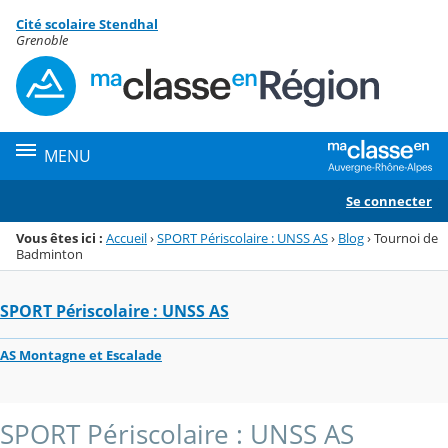
Panneau de gestion des cookies
Cité scolaire Stendhal
Menu de la rubrique
Contenu
Grenoble
MENU
Se connecter
Vous êtes ici :
Accueil
›
SPORT Périscolaire : UNSS AS
›
Blog
›
Tournoi de
Badminton
SPORT Périscolaire : UNSS AS
AS Montagne et Escalade
SPORT Périscolaire : UNSS AS